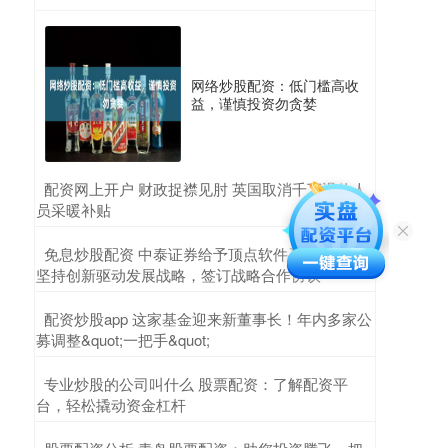
网络炒股配资：低门槛高收
益，谨慎投资勿贪婪
​配资网上开户 财政捉襟见肘 英国取消千万退休人
员采暖补贴
​免息炒股配资 中泰证券给予顶点软件买入评级，
坚持创新驱动发展战略，签订战略合作协议
​配资炒股app 这家基金迎来新董事长！年内多家公
募调整&quot;一把手&quot;
​专业炒股的公司叫什么 股票配资：了解配资平
台，轻松撬动资金杠杆