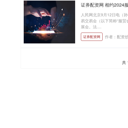
证券配资网 相约2024
人民网北京9月12日电（孙
易交易会（以下简称“服贸
展会。法....
作者：配资
证券配资网
共 