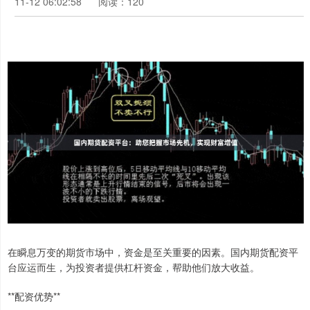
11-12 06:02:58
阅读：120
在瞬息万变的期货市场中，资金是至关重要的因素。国内期货配资平
台应运而生，为投资者提供杠杆资金，帮助他们放大收益。
**配资优势**