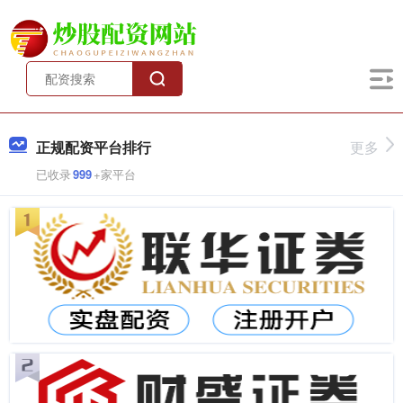
正规配资平台排行
更多
已收录
999
+家平台