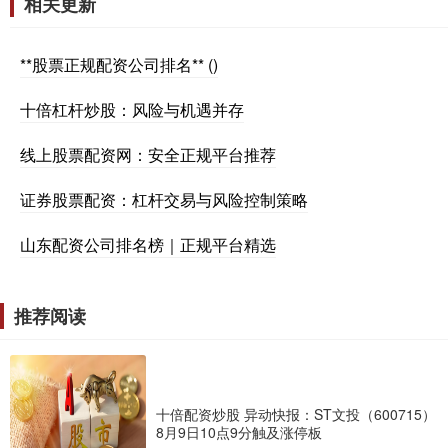
相关更新
**股票正规配资公司排名** ()
十倍杠杆炒股：风险与机遇并存
线上股票配资网：安全正规平台推荐
证券股票配资：杠杆交易与风险控制策略
山东配资公司排名榜｜正规平台精选
推荐阅读
十倍配资炒股 异动快报：ST文投（600715）
8月9日10点9分触及涨停板