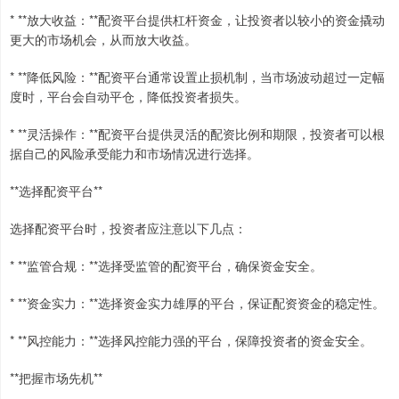
* **放大收益：**配资平台提供杠杆资金，让投资者以较小的资金撬动
更大的市场机会，从而放大收益。
* **降低风险：**配资平台通常设置止损机制，当市场波动超过一定幅
度时，平台会自动平仓，降低投资者损失。
* **灵活操作：**配资平台提供灵活的配资比例和期限，投资者可以根
据自己的风险承受能力和市场情况进行选择。
**选择配资平台**
选择配资平台时，投资者应注意以下几点：
* **监管合规：**选择受监管的配资平台，确保资金安全。
* **资金实力：**选择资金实力雄厚的平台，保证配资资金的稳定性。
* **风控能力：**选择风控能力强的平台，保障投资者的资金安全。
**把握市场先机**