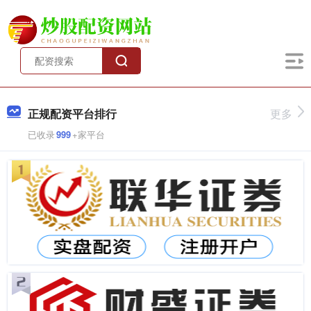
正规配资平台排行
更多
已收录
999
+家平台