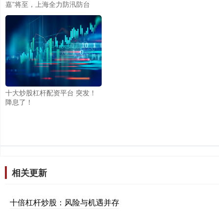
嘉”将至，上海全力防汛防台
十大炒股杠杆配资平台 突发！
降息了！
相关更新
十倍杠杆炒股：风险与机遇并存