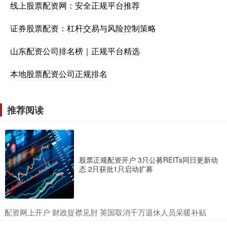
线上股票配资网：安全正规平台推荐
证券股票配资：杠杆交易与风险控制策略
山东配资公司排名榜｜正规平台精选
本地股票配资公司正规排名
推荐阅读
股票正规配资开户 3只公募REITs同日更新动
态 2只获批1只启动扩募
​配资网上开户 财政捉襟见肘 英国取消千万退休人员采暖补贴