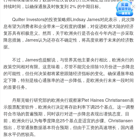
持续时间，以确保通胀及时恢复到 2% 的中期目标。
Quilter Investors的投资策略师Lindsay James对此表示，此次降
息有望为消费者和企业带来一定程度的缓解，对促进欧洲大陆的经济
复苏具有积极意义。然而，关于欧洲央行是否会在今年内进一步采取
降息措施，James认为还存在不确定性，将高度依赖于未来的经济数
据。
不过，James也提醒说，与世界其他主要央行相比，欧洲央行的
政策空间相对有限。这意味着，尽管不能完全排除10月份进一步降息
的可能性，但任何决策都将紧密跟随经济指标的变化。确保通胀率稳
定下降，特别是核心通胀率的进一步降低，是欧洲央行未来一段时间
的首要任务。
丹斯克银行研究部的欧洲央行观察家Piet Haines Christiansen表
示股票配资软件，欧洲央行决定将存款利率下调25个基点。这一调整
符合市场的普遍预期，同时该行对进一步降息表现出谨慎态度。目
前，欧洲央行认为每季度降息25个基点是适宜的步骤。Christiansen
指出，尽管通胀数据基本符合预期，但由于工资的高速增长，国内通
胀水平仍然较高。